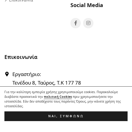
Social Media
Επικοινωνία
Εργαστήριο:
Τενέδου 8, Ταύρος, T.K 177 78
Για την καλύτερη εμπειρία χρήσης χρησιμοποιούμε cookies. Παρακαλούμε
Έκθεση:
διαβάστε προσεκτικά την
πολιτική Cookies
πριν χρησιμοποιήσετε την
Πόντου & Τριανταφύλλης 17, Ταύρος. T.K 177 78
ιστοσελίδα. Εάν δεν αποδέχεστε τους παρόντες Όρους, μην κάνετε χρήση της
ιστοσελίδας.
Τηλέφωνο:
ΝΑΙ, ΣΥΜΦΩΝΏ
+30 210.34.27.906